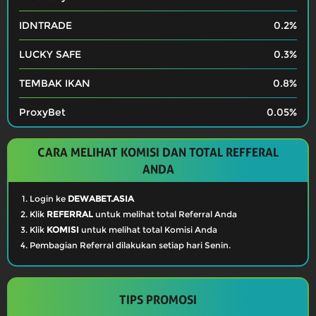
IDNTRADE
0.2%
LUCKY SAFE
0.3%
TEMBAK IKAN
0.8%
ProxyBet
0.05%
CARA MELIHAT KOMISI DAN TOTAL REFFERAL
ANDA
Login ke
DEWABET.ASIA
Klik
REFERRAL
untuk melihat total Referral Anda
Klik
KOMISI
untuk melihat total Komisi Anda
Pembagian Referral dilakukan setiap hari Senin.
TIPS PROMOSI